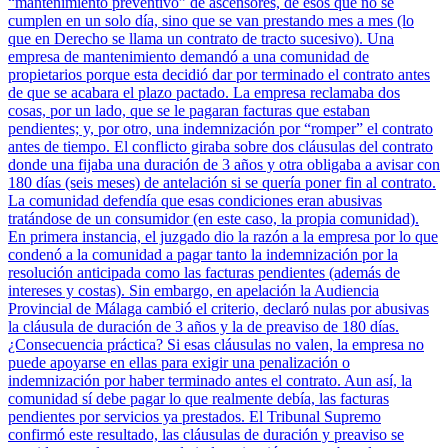
“mantenimiento preventivo” de ascensores, de esos que no se
cumplen en un solo día, sino que se van prestando mes a mes (lo
que en Derecho se llama un contrato de tracto sucesivo). Una
empresa de mantenimiento demandó a una comunidad de
propietarios porque esta decidió dar por terminado el contrato antes
de que se acabara el plazo pactado. La empresa reclamaba dos
cosas, por un lado, que se le pagaran facturas que estaban
pendientes; y, por otro, una indemnización por “romper” el contrato
antes de tiempo. El conflicto giraba sobre dos cláusulas del contrato
donde una fijaba una duración de 3 años y otra obligaba a avisar con
180 días (seis meses) de antelación si se quería poner fin al contrato.
La comunidad defendía que esas condiciones eran abusivas
tratándose de un consumidor (en este caso, la propia comunidad).
En primera instancia, el juzgado dio la razón a la empresa por lo que
condenó a la comunidad a pagar tanto la indemnización por la
resolución anticipada como las facturas pendientes (además de
intereses y costas). Sin embargo, en apelación la Audiencia
Provincial de Málaga cambió el criterio, declaró nulas por abusivas
la cláusula de duración de 3 años y la de preaviso de 180 días.
¿Consecuencia práctica? Si esas cláusulas no valen, la empresa no
puede apoyarse en ellas para exigir una penalización o
indemnización por haber terminado antes el contrato. Aun así, la
comunidad sí debe pagar lo que realmente debía, las facturas
pendientes por servicios ya prestados. El Tribunal Supremo
confirmó este resultado, las cláusulas de duración y preaviso se